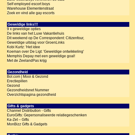
Self employed escort boys
Warehouse Elementenstraat
Zoek en vind alle gay escorts
Geweldige links!!!
9 x geweldige opties
De links van het Luxe Vakantiehuis
Dit weekend op De Correspondent: Citizenfour,
Geweldige uitslag voor GroenLinks
Kobi Kurtz: 'Het idee
Koeman over De Ligt: 'Geweldige ontwikkeling'
Memphis Depay met een geweldige goal!
Met de ZeelandPas krijg
Gezondheid
Bol.com | Mooi & Gezond
Erectiepillen
Gezond
Gezondheidsnet Nummer
Overzichtspagina gezondheid
Gifts & gadgets
Channel Distribution - Gifts
EuroGifts: Gepersonaliseerde relatiegeschenken
Ka-Zet – Gifts
MonBizz Gifts & Gadgets