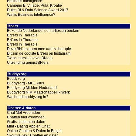
Business Intelligence
Camping Bi Village, Pula, Kroatië
Dutch BI & Data Science Award 2017
Wat is Business Intelligence?
Bners
Bekende Nederlanders en artiesten boeken
BN'ers In Therapie
BN'ers In Therapie
BN'ers In Therapie
Deze BN'ers doen mee aan tv-therapie
Dit zijn de coolste BN'ers op Instagram
Twitter barst los over BN'ers
Uitzending gemist BN'ers
Buddyzorg
Buddyzorg
Buddyzorg - MEE Plus
Buddyzorg Midden Nederland
Buddyzorg NIM Maatschappelijk Werk
Wat houdt buddyzorg in?
Chatten & daten
Chat Met Vreemden
Chatten met vreemden
Gratis chatten en daten
Mint - Dating App en Chat
Online Chatten & Daten in België
Skout review: Chatten en daten