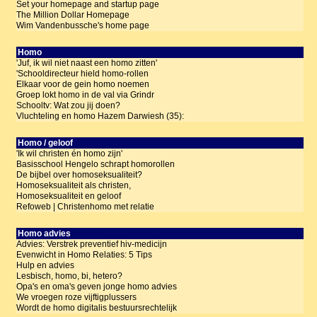
Set your homepage and startup page
The Million Dollar Homepage
Wim Vandenbussche's home page
Homo
'Juf, ik wil niet naast een homo zitten'
'Schooldirecteur hield homo-rollen
Elkaar voor de gein homo noemen
Groep lokt homo in de val via Grindr
Schooltv: Wat zou jij doen?
Vluchteling en homo Hazem Darwiesh (35):
Homo / geloof
'Ik wil christen én homo zijn'
Basisschool Hengelo schrapt homorollen
De bijbel over homoseksualiteit?
Homoseksualiteit als christen,
Homoseksualiteit en geloof
Refoweb | Christenhomo met relatie
Homo advies
Advies: Verstrek preventief hiv-medicijn
Evenwicht in Homo Relaties: 5 Tips
Hulp en advies
Lesbisch, homo, bi, hetero?
Opa's en oma's geven jonge homo advies
We vroegen roze vijftigplussers
Wordt de homo digitalis bestuursrechtelijk