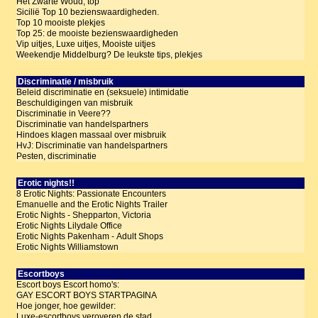
Het Zwarte Woud; top
Sicilië Top 10 bezienswaardigheden.
Top 10 mooiste plekjes
Top 25: de mooiste bezienswaardigheden
Vip uitjes, Luxe uitjes, Mooiste uitjes
Weekendje Middelburg? De leukste tips, plekjes
Discriminatie / misbruik
Beleid discriminatie en (seksuele) intimidatie
Beschuldigingen van misbruik
Discriminatie in Veere??
Discriminatie van handelspartners
Hindoes klagen massaal over misbruik
HvJ: Discriminatie van handelspartners
Pesten, discriminatie
Erotic nights!!
8 Erotic Nights: Passionate Encounters
Emanuelle and the Erotic Nights Trailer
Erotic Nights - Shepparton, Victoria
Erotic Nights Lilydale Office
Erotic Nights Pakenham - Adult Shops
Erotic Nights Williamstown
Escortboys
Escort boys Escort homo's:
GAY ESCORT BOYS STARTPAGINA
Hoe jonger, hoe gewilder:
Luxe-escortboys veroveren de stad